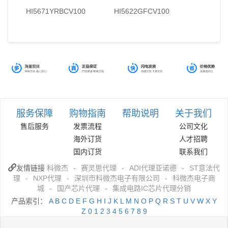
HI5671YRBCV100
HI5622GFCV100
服务保障
购物指南
帮助说明
关于我们
售后服务
发票流程
公司文化
海外订货
人才招聘
国内订货
联系我们
友情链接
科微杰
-
赛灵思代理
-
ADI代理亚诺德
-
ST意法代
理
-
NXP代理
-
深圳市科微杰电子有限公司
-
科微杰电子商
城
-
国产芯片代理
-
集成电路IC芯片代理分销
产品索引：
A
B
C
D
E
F
G
H
I
J
K
L
M
N
O
P
Q
R
S
T
U
V
W
X
Y
Z
0
1
2
3
4
5
6
7
8
9