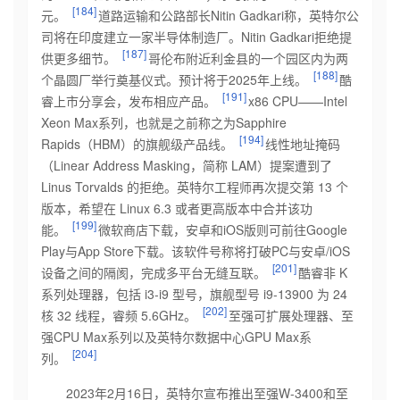
[184]
元。
道路运输和公路部长Nitin Gadkari称，英特尔公
司将在印度建立一家半导体制造厂。Nitin Gadkari拒绝提
[187]
供更多细节。
哥伦布附近利金县的一个园区内为两
[188]
个晶圆厂举行奠基仪式。预计将于2025年上线。
酷
[191]
睿上市分享会，发布相应产品。
x86 CPU——Intel
Xeon Max系列，也就是之前称之为Sapphire
[194]
Rapids（HBM）的旗舰级
产品线。
线性地址掩码
（Linear Address Masking，简称 LAM）提案遭到了
Linus Torvalds 的拒绝。英特尔工程师再次提交第 13 个
版本，希望在 Linux 6.3 或者更高版本中合并该功
[199]
能。
微软商店下载，安卓和iOS版则可前往Google
Play与App Store下载。该软件号称将打破PC与安卓/iOS
[201]
设备之间的隔阂，完成多平台无缝互联。
酷睿非 K
系列处理器，包括 i3-i9 型号，旗舰型号 i9-13900 为 24
[202]
核 32 线程，睿频 5.6GHz。
至强可扩展处理器、至
强CPU Max系列以及英特尔数据中心GPU Max系
[204]
列。
2023年2月16日，英特尔宣布推出至强W-3400和至