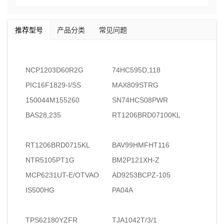
推荐型号
产品分类
常见问题
NCP1203D60R2G
74HC595D,118
PIC16F1829-I/SS
MAX809STRG
150044M155260
SN74HCS08PWR
BAS28,235
RT1206BRD07100KL
RT1206BRD0715KL
BAV99HMFHT116
NTR5105PT1G
BM2P121XH-Z
MCP6231UT-E/OTVAO
AD9253BCPZ-105
IS500HG
PA04A
TPS62180YZFR
TJA1042T/3/1