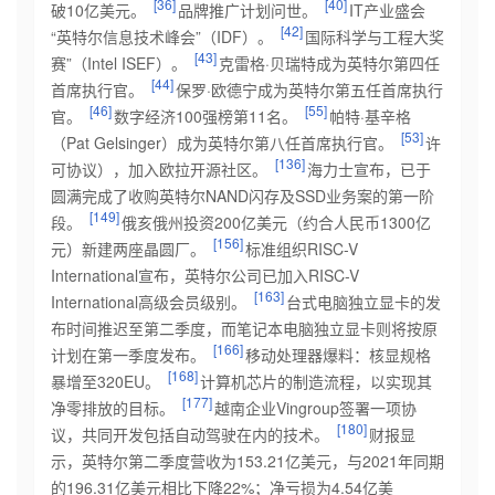
[36]
[40]
破10亿美元。
品牌推广计划问世。
IT产业盛会
[42]
“英特尔信息技术峰会”（IDF）。
国际科学与工程大奖
[43]
赛”（Intel ISEF）。
克雷格·贝瑞特成为英特尔第四任
[44]
首席执行官。
保罗·欧德宁成为英特尔第五任首席执行
[46]
[55]
官。
数字经济100强榜第11名。
帕特·基辛格
[53]
（Pat Gelsinger）成为英特尔第八任首席执行官。
许
[136]
可协议），加入欧拉开源社区。
海力士宣布，已于
圆满完成了收购英特尔NAND闪存及SSD业务案的第一阶
[149]
段。
俄亥俄州投资200亿美元（约合人民币1300亿
[156]
元）新建两座晶圆厂。
标准组织RISC-V
International宣布，英特尔公司已加入RISC-V
[163]
International高级会员级别。
台式电脑独立显卡的发
布时间推迟至第二季度，而笔记本电脑独立显卡则将按原
[166]
计划在第一季度发布。
移动处理器爆料：核显规格
[168]
暴增至3
20EU。
计算机芯片的制造流程，以实现其
[177]
净零排放的目标。
越南企业Vingroup签署一项协
[180]
议，共同开发包括自动驾驶在内的技术。
财报显
示，英特尔第二季度营收为153.21亿美元，与2021年同期
的196.31亿美元相比下降22%；净亏损
为4.54亿美