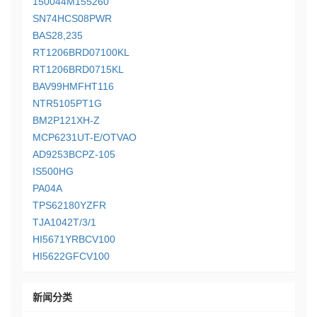
150044M155260
SN74HCS08PWR
BAS28,235
RT1206BRD07100KL
RT1206BRD0715KL
BAV99HMFHT116
NTR5105PT1G
BM2P121XH-Z
MCP6231UT-E/OTVAO
AD9253BCPZ-105
IS500HG
PA04A
TPS62180YZFR
TJA1042T/3/1
HI5671YRBCV100
HI5622GFCV100
新闻分类