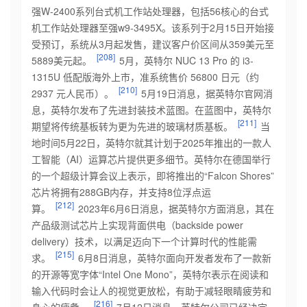
强W-2400系列台式机工作站处理器，包括56核心的台式
机工作站处理器至强w9-3495X。该系列于2月15日开始接
受预订，系统从3月起发售，建议客户价区间从359美元至
[208]
5889美元起。
5月，英特尔 NUC 13 Pro 的 i3-
1315U 低配版海外上市，准系统售价 56800 日元（约
[210]
2937 元人民
币）。
5月19日消息，据英特尔官网消
息，英特尔发布了先进封装技术蓝图。在蓝图中，英特尔
[211]
期望将传统基板转为更为先进的玻璃材质基板。
当
地时间5月22日，英特尔就其计划于2025年推出的一款人
工智能（AI）运算芯片提供更多细节。英特尔在德国举行
的一个超级计算会议上表示，即将推出的“Falcon Shores”
芯片将拥有288GB内存，并支持8位浮点运
[212]
算。
2023年6月6日消息，据英特尔方面消息，其在
产品级测试芯片上实现背面供电（backside power
delivery）技术，以满足迈向下一个计算时代的性能需
[215]
求。
6月8日消息，英特尔面向开发者发布了一款新
的开源等宽字体“Intel One Mono”，英特尔表示在阅读和
输入代码时会让人的视觉更放松，有助于减轻眼睛疲劳和
[216]