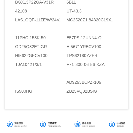
BGX13P22GA-V31R
6B11
42108
UT-43.3
LAS1GQF-11ZE/W/24V...
MC2520Z1.84320C19X...
11PHC-153K-50
E57PS-12UNN4-Q
GD25Q32ETIGR
HI5671YRBCV100
HI5622GFCV100
TPS62180YZFR
TJA1042T/3/1
F71-300-06-56-KZA
AD9253BCPZ-105
IS500HG
ZB25VQ32BSIG