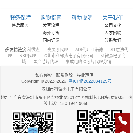
服务保障
购物指南
帮助说明
关于我们
售后服务
发票流程
公司文化
海外订货
人才招聘
国内订货
联系我们
友情链接
科微杰
-
赛灵思代理
-
ADI代理亚诺德
-
ST意法代
理
-
NXP代理
-
深圳市科微杰电子有限公司
-
科微杰电子商
城
-
国产芯片代理
-
集成电路IC芯片代理分销
如有侵权，联系删除，特此声明。
Copyright © 2022~2026
粤ICP备2022034125号
深圳市科微杰电子有限公司
地址：广东省深圳市福田区华强北路3012号赛格科技园4栋6层6K05 热
线电话：150 1944 9058