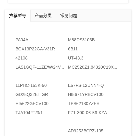
推荐型号
产品分类
常见问题
PA04A
M88DS3103B
BGX13P22GA-V31R
6B11
42108
UT-43.3
LAS1GQF-11ZE/W/24V...
MC2520Z1.84320C19X...
11PHC-153K-50
E57PS-12UNN4-Q
GD25Q32ETIGR
HI5671YRBCV100
HI5622GFCV100
TPS62180YZFR
TJA1042T/3/1
F71-300-06-56-KZA
AD9253BCPZ-105