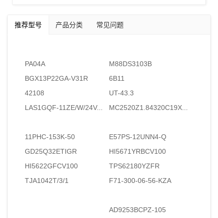
推荐型号
产品分类
常见问题
PA04A
M88DS3103B
BGX13P22GA-V31R
6B11
42108
UT-43.3
LAS1GQF-11ZE/W/24V...
MC2520Z1.84320C19X...
11PHC-153K-50
E57PS-12UNN4-Q
GD25Q32ETIGR
HI5671YRBCV100
HI5622GFCV100
TPS62180YZFR
TJA1042T/3/1
F71-300-06-56-KZA
AD9253BCPZ-105