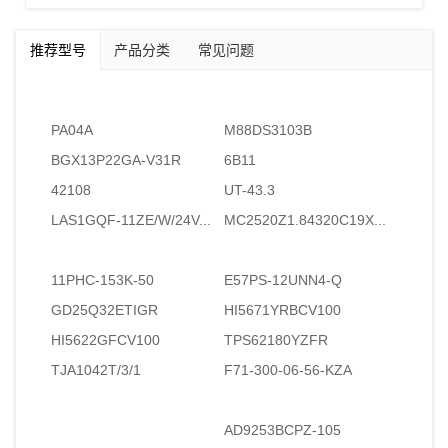
推荐型号
产品分类
常见问题
PA04A
M88DS3103B
BGX13P22GA-V31R
6B11
42108
UT-43.3
LAS1GQF-11ZE/W/24V...
MC2520Z1.84320C19X...
11PHC-153K-50
E57PS-12UNN4-Q
GD25Q32ETIGR
HI5671YRBCV100
HI5622GFCV100
TPS62180YZFR
TJA1042T/3/1
F71-300-06-56-KZA
AD9253BCPZ-105