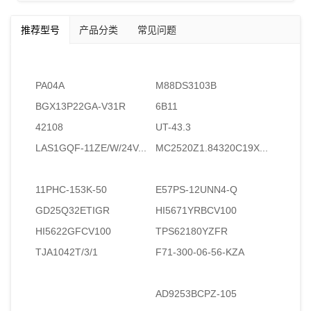
推荐型号
产品分类
常见问题
PA04A
M88DS3103B
BGX13P22GA-V31R
6B11
42108
UT-43.3
LAS1GQF-11ZE/W/24V...
MC2520Z1.84320C19X...
11PHC-153K-50
E57PS-12UNN4-Q
GD25Q32ETIGR
HI5671YRBCV100
HI5622GFCV100
TPS62180YZFR
TJA1042T/3/1
F71-300-06-56-KZA
AD9253BCPZ-105