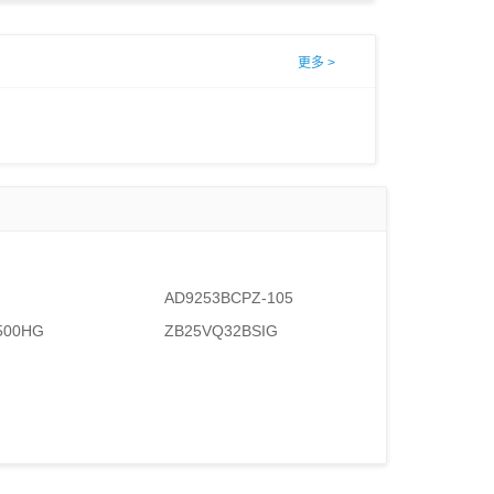
更多 >
AD9253BCPZ-105
500HG
ZB25VQ32BSIG