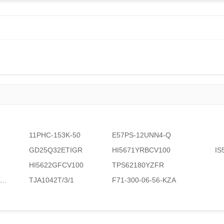
11PHC-153K-50
E57PS-12UNN4-Q
GD25Q32ETIGR
HI5671YRBCV100
IS
HI5622GFCV100
TPS62180YZFR
..
TJA1042T/3/1
F71-300-06-56-KZA