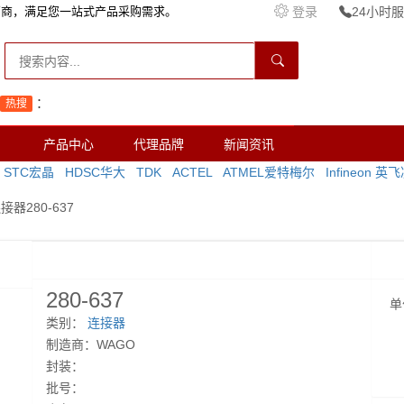
销商，满足您一站式产品采购需求。
登录
24小时服务
：
热搜
产品中心
代理品牌
新闻资讯
STC宏晶
HDSC华大
TDK
ACTEL
ATMEL爱特梅尔
Infineon 英
连接器280-637
280-637
单
类别：
连接器
制造商：WAGO
封装：
批号：