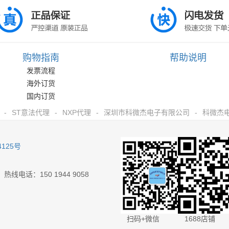
购物指南
帮助说明
发票流程
海外订货
国内订货
-
ST意法代理
-
NXP代理
-
深圳市科微杰电子有限公司
-
科微杰
4125号
电话：150 1944 9058
扫码+微信
1688店铺