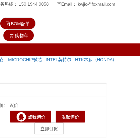
热线 ：150 1944 9058
Email ：kwjic@foxmail.com
BOM配单
购物车
飞凌
MICROCHIP微芯
INTEL英特尔
HTK本多（HONDA）
价： 议价
点我询价
发起询价
立即订货