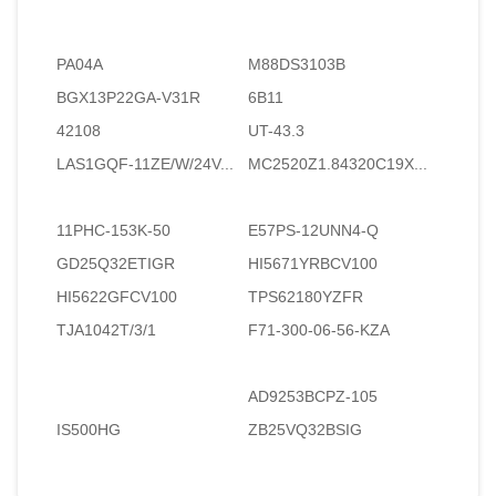
PA04A
M88DS3103B
BGX13P22GA-V31R
6B11
42108
UT-43.3
LAS1GQF-11ZE/W/24V...
MC2520Z1.84320C19X...
11PHC-153K-50
E57PS-12UNN4-Q
GD25Q32ETIGR
HI5671YRBCV100
HI5622GFCV100
TPS62180YZFR
TJA1042T/3/1
F71-300-06-56-KZA
AD9253BCPZ-105
IS500HG
ZB25VQ32BSIG