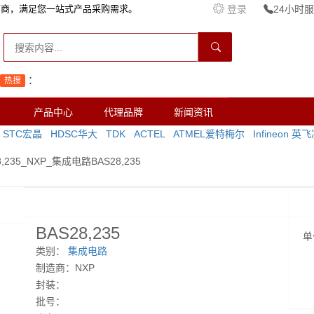
销商，满足您一站式产品采购需求。
登录
24小时服务
：
热搜
产品中心
代理品牌
新闻资讯
STC宏晶
HDSC华大
TDK
ACTEL
ATMEL爱特梅尔
Infineon 英
8,235_NXP_集成电路BAS28,235
BAS28,235
单
类别：
集成电路
制造商：NXP
封装：
批号：