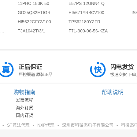
11PHC-153K-50
E57PS-12UNN4-Q
GD25Q32ETIGR
HI5671YRBCV100
IS
HI5622GFCV100
TPS62180YZFR
..
TJA1042T/3/1
F71-300-06-56-KZA
购物指南
帮助说明
发票流程
海外订货
国内订货
-
ST意法代理
-
NXP代理
-
深圳市科微杰电子有限公司
-
科微杰