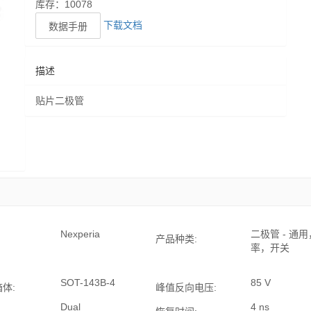
库存：10078
下载文档
数据手册
描述
贴片二极管
Nexperia
二极管 - 通
产品种类:
率，开关
SOT-143B-4
85 V
箱体:
峰值反向电压:
Dual
4 ns