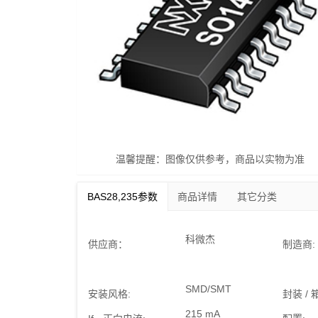
温馨提醒：图像仅供参考，商品以实物为准
BAS28,235参数
商品详情
其它分类
科微杰
供应商：
制造商:
SMD/SMT
安装风格:
封装 / 
215 mA