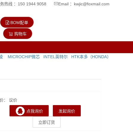
热线 ：150 1944 9058
Email ：kwjic@foxmail.com
BOM配单
购物车
飞凌
MICROCHIP微芯
INTEL英特尔
HTK本多（HONDA）
价： 议价
点我询价
发起询价
立即订货