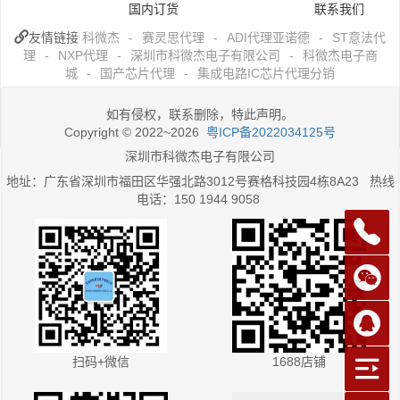
国内订货
联系我们
友情链接
科微杰
-
赛灵思代理
-
ADI代理亚诺德
-
ST意法代
理
-
NXP代理
-
深圳市科微杰电子有限公司
-
科微杰电子商
城
-
国产芯片代理
-
集成电路IC芯片代理分销
如有侵权，联系删除，特此声明。
Copyright © 2022~2026
粤ICP备2022034125号
深圳市科微杰电子有限公司
地址：广东省深圳市福田区华强北路3012号赛格科技园4栋8A23 热线
电话：150 1944 9058
扫码+微信
1688店铺