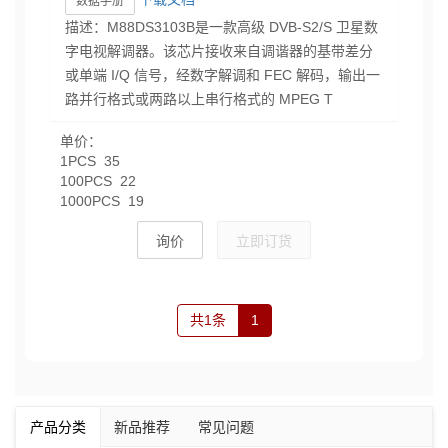
数据手册
描述：M88DS3103B是一款高级 DVB-S2/S 卫星数
字电视解调器。该芯片接收来自调谐器的基带差分
或单端 I/Q 信号，经数字解调和 FEC 解码，输出一
路并行格式或两路以上串行格式的 MPEG T
单价：
1PCS 35
100PCS 22
1000PCS 19
询价
立即订货
共1条
1
产品分类
新品推荐
常见问题