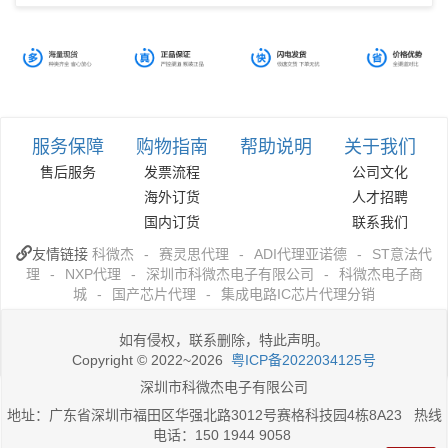
服务保障
购物指南
帮助说明
关于我们
售后服务
发票流程
公司文化
海外订货
人才招聘
国内订货
联系我们
友情链接
科微杰
-
赛灵思代理
-
ADI代理亚诺德
-
ST意法代
理
-
NXP代理
-
深圳市科微杰电子有限公司
-
科微杰电子商
城
-
国产芯片代理
-
集成电路IC芯片代理分销
如有侵权，联系删除，特此声明。
Copyright © 2022~2026
粤ICP备2022034125号
深圳市科微杰电子有限公司
地址：广东省深圳市福田区华强北路3012号赛格科技园4栋8A23 热线
电话：150 1944 9058