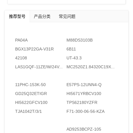
推荐型号
产品分类
常见问题
PA04A
M88DS3103B
BGX13P22GA-V31R
6B11
42108
UT-43.3
LAS1GQF-11ZE/W/24V...
MC2520Z1.84320C19X...
11PHC-153K-50
E57PS-12UNN4-Q
GD25Q32ETIGR
HI5671YRBCV100
HI5622GFCV100
TPS62180YZFR
TJA1042T/3/1
F71-300-06-56-KZA
AD9253BCPZ-105