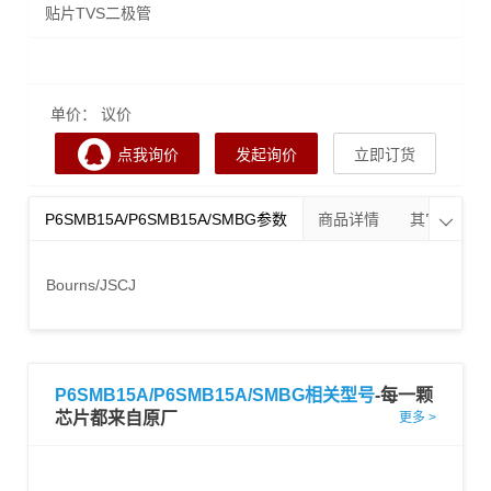
贴片TVS二极管
单价： 议价
点我询价
发起询价
立即订货
P6SMB15A/P6SMB15A/SMBG参数
商品详情
其它分类

Bourns/JSCJ
P6SMB15A/P6SMB15A/SMBG相关型号
-每一颗
芯片都来自原厂
更多 >