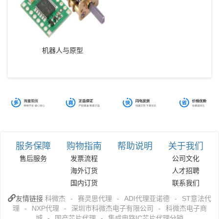
机器人与原型
服务保障
购物指南
帮助说明
关于我们
售后服务
发票流程
公司文化
海外订货
人才招聘
国内订货
联系我们
友情链接
科微杰
-
赛灵思代理
-
ADI代理亚诺德
-
ST意法代
理
-
NXP代理
-
深圳市科微杰电子有限公司
-
科微杰电子商
城
-
国产芯片代理
-
集成电路IC芯片代理分销