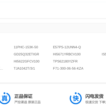
11PHC-153K-50
E57PS-12UNN4-Q
GD25Q32ETIGR
HI5671YRBCV100
IS
HI5622GFCV100
TPS62180YZFR
..
TJA1042T/3/1
F71-300-06-56-KZA