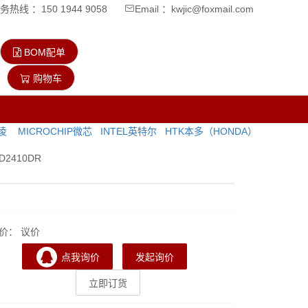
热线 ：150 1944 9058
Email ：kwjic@foxmail.com
BOM配单
购物车
飞凌
MICROCHIP微芯
INTEL英特尔
HTK本多（HONDA）
D2410DR
价： 议价
点我询价
发起询价
立即订货