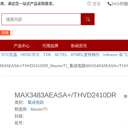
销商，满足您一站式产品采购需求。
登录
24小时服务
：
热搜
产品中心
代理品牌
新闻资讯
STC宏晶
HDSC华大
TDK
ACTEL
ATMEL爱特梅尔
Infineon 英
483AEASA+/THVD2410DR_Maxim/TI_集成电路MAX3483AEASA+/THV
MAX3483AEASA+/THVD2410DR
单
类别：
集成电路
制造商：Maxim/TI
封装：
批号：