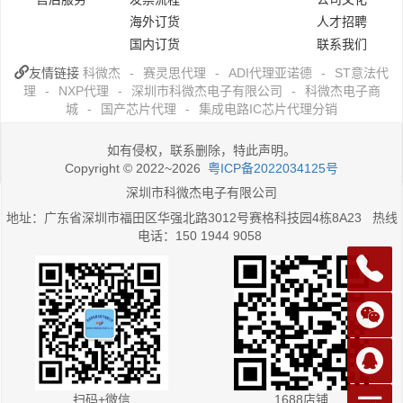
海外订货
人才招聘
国内订货
联系我们
友情链接
科微杰
-
赛灵思代理
-
ADI代理亚诺德
-
ST意法代
理
-
NXP代理
-
深圳市科微杰电子有限公司
-
科微杰电子商
城
-
国产芯片代理
-
集成电路IC芯片代理分销
如有侵权，联系删除，特此声明。
Copyright © 2022~2026
粤ICP备2022034125号
深圳市科微杰电子有限公司
地址：广东省深圳市福田区华强北路3012号赛格科技园4栋8A23 热线
电话：150 1944 9058
扫码+微信
1688店铺