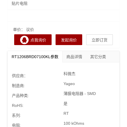
贴片电阻
单价： 议价
点我询价
发起询价
立即订货
RT1206BRD07100KL参数
商品详情
其它分类
科微杰
供应商：
Yageo
制造商:
薄膜电阻器 - SMD
产品种类:
是
RoHS:
RT
系列:
100 kOhms
电阻: