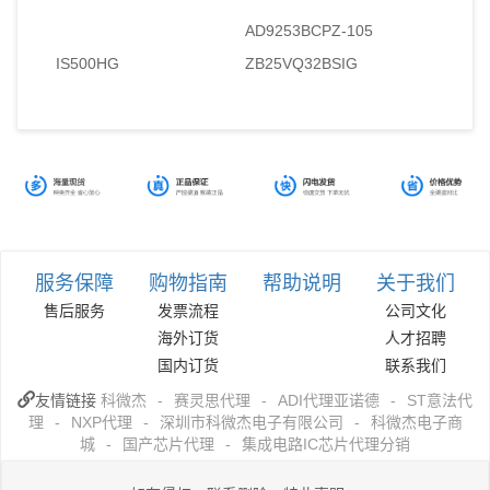
AD9253BCPZ-105
IS500HG
ZB25VQ32BSIG
服务保障
购物指南
帮助说明
关于我们
售后服务
发票流程
公司文化
海外订货
人才招聘
国内订货
联系我们
友情链接
科微杰
-
赛灵思代理
-
ADI代理亚诺德
-
ST意法代
理
-
NXP代理
-
深圳市科微杰电子有限公司
-
科微杰电子商
城
-
国产芯片代理
-
集成电路IC芯片代理分销