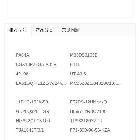
推荐型号
产品分类
常见问题
PA04A
M88DS3103B
BGX13P22GA-V31R
6B11
42108
UT-43.3
LAS1GQF-11ZE/W/24V...
MC2520Z1.84320C19X...
11PHC-153K-50
E57PS-12UNN4-Q
GD25Q32ETIGR
HI5671YRBCV100
HI5622GFCV100
TPS62180YZFR
TJA1042T/3/1
F71-300-06-56-KZA