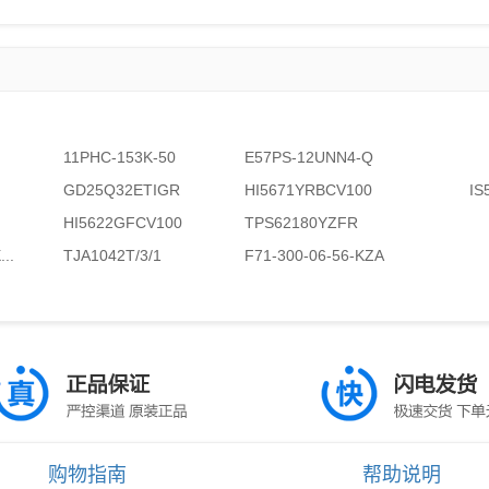
11PHC-153K-50
E57PS-12UNN4-Q
GD25Q32ETIGR
HI5671YRBCV100
IS
HI5622GFCV100
TPS62180YZFR
..
TJA1042T/3/1
F71-300-06-56-KZA
购物指南
帮助说明