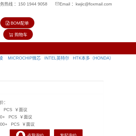
热线 ：150 1944 9058
Email ：kwjic@foxmail.com
BOM配单
购物车
飞凌
MICROCHIP微芯
INTEL英特尔
HTK本多（HONDA）
价：
+ PCS ￥面议
00+ PCS ￥面议
000+ PCS ￥面议
点我询价
发起询价