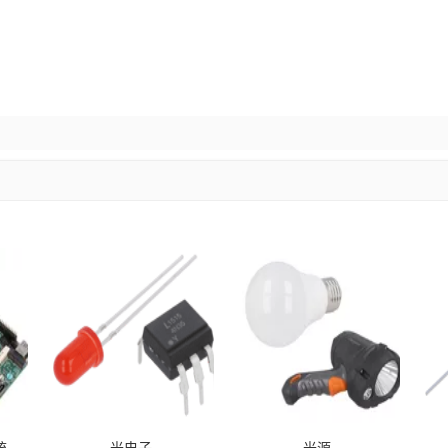
统
光电子
光源