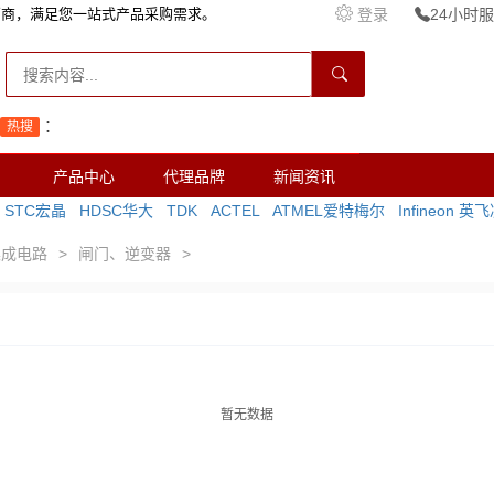
销商，满足您一站式产品采购需求。
登录
24小时服务
：
热搜
产品中心
代理品牌
新闻资讯
STC宏晶
HDSC华大
TDK
ACTEL
ATMEL爱特梅尔
Infineon 英
集成电路
>
闸门、逆变器
>
暂无数据